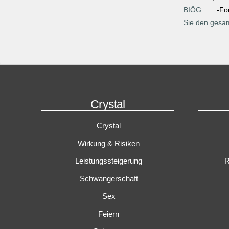
BIÖG
-Fo
Sie den gesam
Crystal
Crystal
Wirkung & Risiken
Leistungssteigerung
R
Schwangerschaft
Sex
Feiern